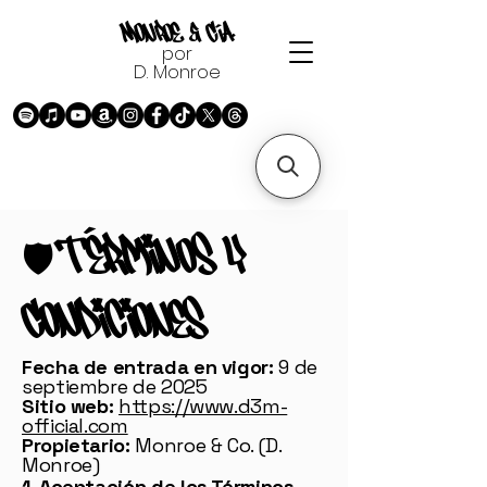
Monroe & Cía.
por
D. Monroe
Términos y
🛡️
Condiciones
Fecha de entrada en vigor:
9 de
septiembre de 2025
Sitio web:
https://www.d3m-
official.com
Propietario:
Monroe & Co. (D.
Monroe)
1. Aceptación de los Términos