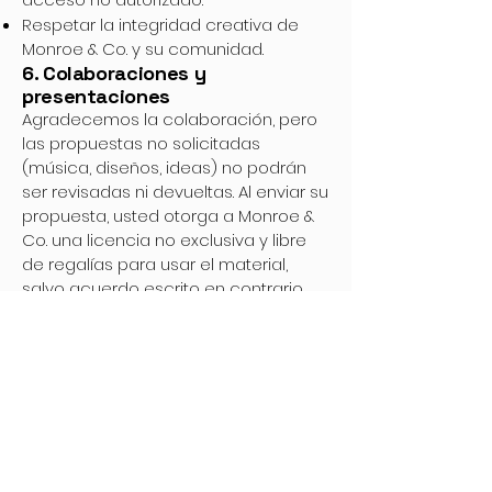
Respetar la integridad creativa de
Monroe & Co. y su comunidad.
6. Colaboraciones y
presentaciones
Agradecemos la colaboración, pero
las propuestas no solicitadas
(música, diseños, ideas) no podrán
ser revisadas ni devueltas. Al enviar su
propuesta, usted otorga a Monroe &
Co. una licencia no exclusiva y libre
de regalías para usar el material,
salvo acuerdo escrito en contrario.
7. Limitación de responsabilidad
Monroe & Co. no es responsable de
ningún daño directo, indirecto,
incidental o consecuente que surja
de su uso del sitio o de los productos.
Todo el contenido se proporciona “tal
cual” sin garantías de ningún tipo.
No garantizamos acceso