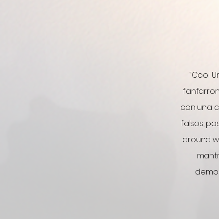
“Cool U
fanfarron
con una c
falsos, pa
around wi
mantr
demos