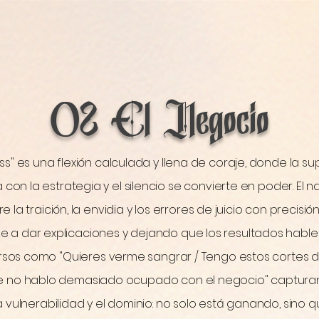
Echa tierra sobre mi nombre

Nunca ha sido fácil para mí

Acostumbrada al dolor

Paraguas en alta demanda

Acostumbrada a la lluvia

Me enamoré de una serpiente

Codicio su veneno

02 El Negocio
Los errores son vergonzosos

Intento evitarlos

Mano en la estufa

No te sorprendas si se quema

Polilla a la llama

ss" es una flexión calculada y llena de coraje, donde la s
Todas las consecuencias son merecidas

Muerte en mi cima

 con la estrategia y el silencio se convierte en poder. El 
Nudo considerable

Midiendo mi éxito

 la traición, la envidia y los errores de juicio con precisión
En todo lo que tengo

Pero a quién engaño

 a dar explicaciones y dejando que los resultados habl
Dios sabe que renuncié a mucho

Estoy hablando de las lápidas

ersos como "Quieres verme sangrar / Tengo estos cortes d
Revisando la trama

 no hablo demasiado ocupado con el negocio" capturan 
No está en las cartas

Te cambiaría mi lugar

a vulnerabilidad y el dominio: no solo está ganando, sino 
Daría todas mis posesiones terrenales para hacer retroceder el reloj

Volviendo sobre mis pasos
