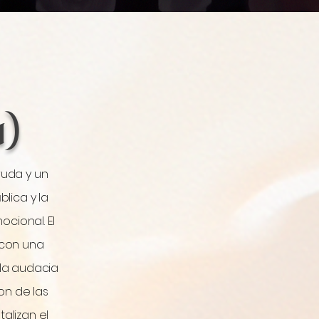
l y el mito de la 
unca enviadas, 
nciosa rebeldía. 
 espirituales.

n)
 carta a la hija de 
o mientras ella 
struida sobre una 
ol, confianza sin 
ruda y un
A.N.I" es un legado 
lica y la
leja.

ocional. El
ro pero íntimo, 
a con una
ha pasiva. Para 
 la audacia
eja de explicar y 
on de las
talizan el