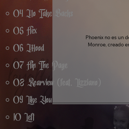
04 No Take Backs
05 Flex
Phoenix no es un d
Monroe, creado en 
06 Mood
Natasha Hay, el álb
un paisaje sonoro 
07 Flip The Page
08 Rearview (feat. Lizziano)
Este es Monroe re
comienza en cenizas
ambición y la viol
09 Like You
indulgente, siemp
que la voz de Monro
10 Left
caos, enmarcando la
la conten