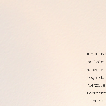
"The Busine
se fusiona
mueve entre
negándose
fuerza. V
"Realmente
entre l