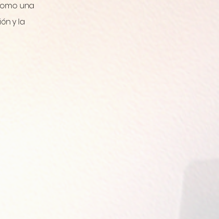
o como una
ón y la
.