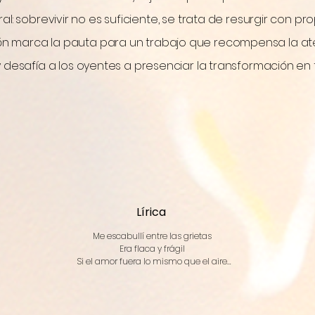
no es solo música, es creación de mitos. Y el fuego sigue 
l: sobrevivir no es suficiente, se trata de resurgir con pro
ón marca la pauta para un trabajo que recompensa la at
 desafía a los oyentes a presenciar la transformación en 
Lírica
Me escabullí entre las grietas

Era flaca y frágil

Si el amor fuera lo mismo que el aire

No podía inhalar

Me hiciste pasar un infierno

Avergonzada públicamente

Culpable sin juicio
