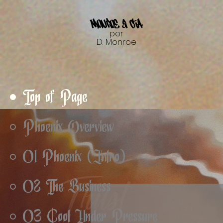
Monroe & Cía.
por
D. Monroe
Top of Page
Phoenix Overview
01 Phoenix (Intro)
02 The Business
03 Cool Under Pressure