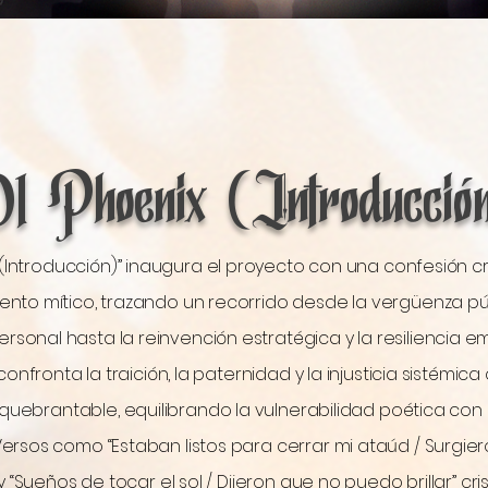
hoenix* explora la inversión de poder, la tensión emociona
emas como "Rearview" y "No Take Backs" parecen cartas n
x" y "Cool Under Pressure" reclaman espacio con una sile
 the Page" marcan transiciones: emocionales, estratégicas y
1 Phoenix (Introducció
ema, **"E.M.A.N.I."**, el que replantea todo el proyecto. Una
romesa susurrada de que su amor nunca cambiará, inclus
le de su alcance. No es performativa, es perdurable. Con
casa y una entrega íntima, la canción ofrece guía sin contr
 (Introducción)” inaugura el proyecto con una confesión c
el álbum no con resolución, sino con responsabilidad. "E.M.
ento mítico, trazando un recorrido desde la vergüenza púb
vimiento: un padre que da un paso atrás, pero nunca se a
rsonal hasta la reinvención estratégica y la resiliencia em
ente, *Phoenix* está impregnado de contradicción: sin rost
onfronta la traición, la paternidad y la injusticia sistémic
o mítico. Recompensa la atención atenta y castiga la escuc
nquebrantable, equilibrando la vulnerabilidad poética con
do la trayectoria de Monroe, este es el momento en que d
empieza a declarar.

 Versos como “Estaban listos para cerrar mi ataúd / Surgier
y “Sueños de tocar el sol / Dijeron que no puedo brillar” cris