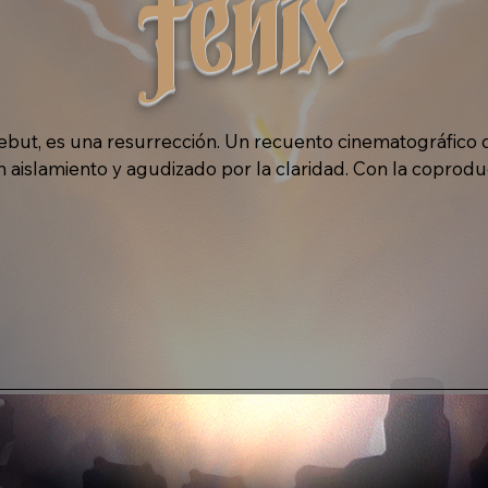
Fénix
ebut, es una resurrección. Un recuento cinematográfico d
aislamiento y agudizado por la claridad. Con la coproduc
um equilibra la vulnerabilidad cruda con la precisión quir
minimalista pero con una gran carga emocional que se sie
un funeral y una coronación.

surgiendo de entre los escombros; no limpio, sino con cic
 y termina con una armadura, trazando un camino a través 
encia silenciosa de la autoconciencia. Cada tema es una co
re intencional. La producción es minimalista, casi esquelé
e lleve el peso de cada verso. El toque ejecutivo de Hay 
 catarsis de Monroe con disciplina y profundidad. Su infl
ción y el ritmo del álbum: nada es apresurado, nada se des