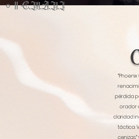
11 E.M.A.N.I
Temáticamente, *P
reinvención. T
mientras que "Fle
"Mood" y "Flip
0
Pero es el último t
Monroe, es una p
crece y se escabul
instrumentación es
“Phoenix
vigilancia. Cierra 
renacimi
en mo
pérdida pe
Visual y líricam
orador c
minimalista per
claridad i
quienes han segui
táctica.
cenizas” 