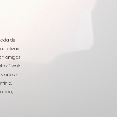
rgada de
pectativas
con amigos
ol: “I walk
nvierte en
minio,
olado,