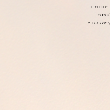
Phoenix 
tema centra
canci
minuciosa y