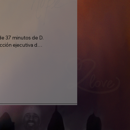
e 37 minutos de D. 
ción ejecutiva de 
úrgica, ofreciendo 
nte a la vez como 
atrices. El álbum 
de la traición, la 
nfrontación: nunca 
tica, permitiendo 
aporta claridad al 
uencia se siente en 
perdicia.
