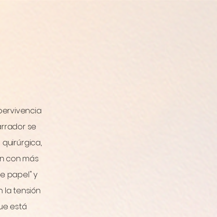
upervivencia
narrador se
 quirúrgica,
en con más
e papel" y
la tensión
que está