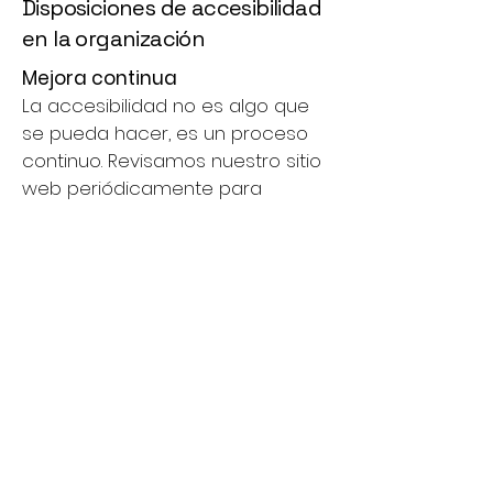
Disposiciones de accesibilidad
en la organización
Mejora continua
La accesibilidad no es algo que
se pueda hacer, es un proceso
continuo. Revisamos nuestro sitio
web periódicamente para
mejorar su usabilidad y
agradecemos los comentarios
de nuestra comunidad. Si
encuentra alguna dificultad o
tiene alguna sugerencia,
contáctenos en
access@d3m-
official.com
.
Acceso alternativo
Si no puede acceder a alguna
parte de nuestro sitio, nos